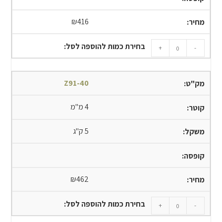
₪
416
+
-
Z91-40
4 מ"מ
5 ק"ג
₪
462
+
-