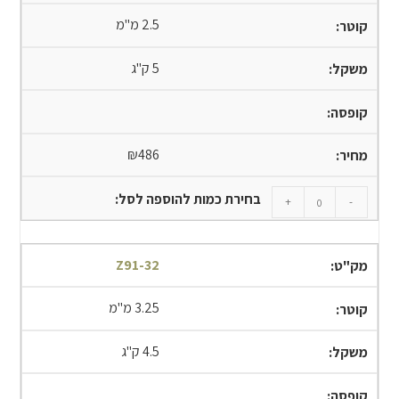
2.5 מ"מ
5 ק"ג
₪
486
+
-
Z91-32
3.25 מ"מ
4.5 ק"ג