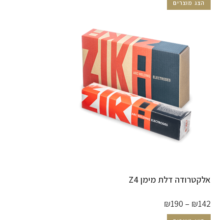
הצג מוצרים
אלקטרודה דלת מימן Z4
₪
190
–
₪
142